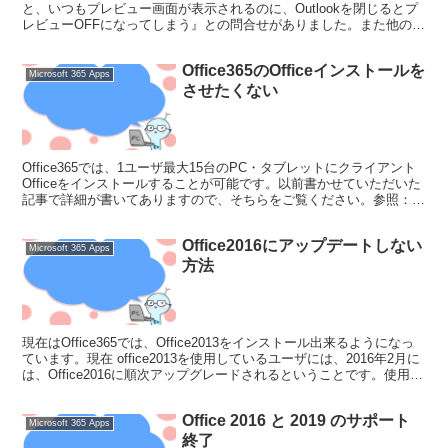
と、いつもプレビュー画面が表示されるのに、Outlookを閉じるとプ
レビューOFFになってしまう』との問合せがありました。また他のユ
ーザからは『Outlookがセー...
Office365のOfficeインストールを
Microsoft 365 Apps
させたくない
Office365では、1ユーザ最大15台のPC・タブレットにクライアント
Officeをインストールすることが可能です。以前書かせていただいた
記事で詳細が書いてありますので、そちらをご覧ください。参照：今
回は、いつも掲載していることと矛盾す...
Office2016にアップデートしない
Microsoft 365 Apps
方法
現在はOffice365では、Office2013をインストール出来るようになっ
ています。現在 office2013を使用しているユーザには、2016年2月に
は、Office2016に順次アップグレードされるということです。使用し
ているシス...
Office 2016 と 2019 のサポート
Microsoft 365 Apps
終了