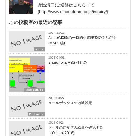
野呂清二(ご連絡はこちらまで
(http://www.exceedone.co.jp/inquiry/)
この投稿者の最近の記事
2024/12/12
Azure/M365の一時的な管理者特権の取得
(MSPC編)
Azure
2023/04/01
SharePoint RBS 仕組み
Microsoft365
2018/08/27
メールボックスの地域設定
Exchange
2018/08/24
メールの送受信の総量を確認する
（Outlook2016)