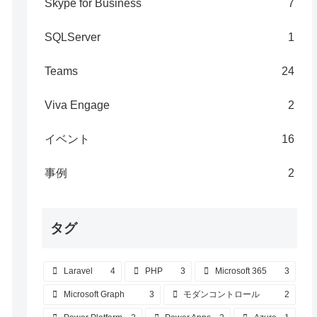
Skype for Business
7
SQLServer
1
Teams
24
Viva Engage
2
イベント
16
事例
2
タグ
Laravel
4
PHP
3
Microsoft 365
3
Microsoft Graph
3
モダンコントロール
2