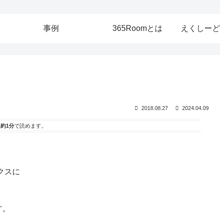
事例
365Roomとは
えくしーど
2018.08.27
2024.04.09
は
約1分
で読めます。
クスに
す。