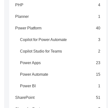
PHP
4
Planner
1
Power Platform
40
Copilot for Power Automate
3
Copilot Studio for Teams
2
Power Apps
23
Power Automate
15
Power BI
1
SharePoint
51