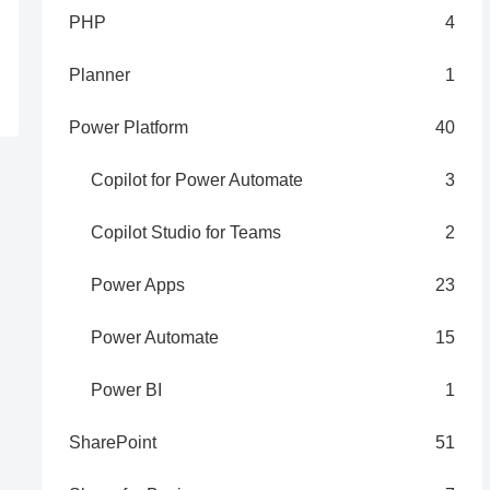
PHP
4
Planner
1
Power Platform
40
Copilot for Power Automate
3
Copilot Studio for Teams
2
Power Apps
23
Power Automate
15
Power BI
1
SharePoint
51