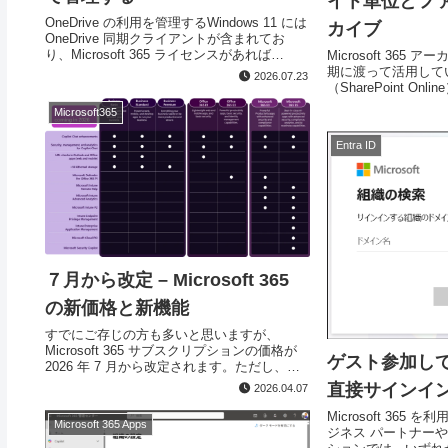
イト単位とフ
OneDrive の利用を管理するWindows 11 には
カイブ
OneDrive 同期クライアントが含まれてお
り、Microsoft 365 ライセンスがあれば
Microsoft 365 アー
OneDrive for Business や SharePoint Onlin...
期に渡って活用して
2026.07.23
（SharePoint O
タ量が増大していき
Microsoft365
タの中には「過去デー
Entra ID
７月から改定 – Microsoft 365
の新価格と新機能
すでにご存じの方も多いと思いますが、
Microsoft 365 サブスクリプションの価格が
ゲスト参加し
2026 年 7 月から改定されます。ただし、単
純に価格が上がるのではなく、従来オプショ
直接サインイ
2026.04.07
ンやアドオンの形で別料金で提供されていた
機能が標準となる機能...
Microsoft 36
Microsoft 365 Apps
ジネス パートナー