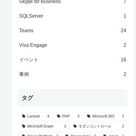
Skype for Business
7
SQLServer
1
Teams
24
Viva Engage
2
イベント
16
事例
2
タグ
Laravel
4
PHP
3
Microsoft 365
3
Microsoft Graph
3
モダンコントロール
2