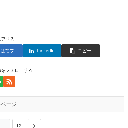
ェアする
はてブ
LinkedIn
コピー
kiraをフォローする
のページ
次
…
12