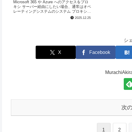
Microsoft 365 や Azure へのアクセスをプロ
キシ サーバー経由にしたい場合、通常はオペ
レーティングシステムのシステム プロキシを
変更します。ただしシステム プロキシを変更
2025.12.25
すると、オペレーティングシステム上の（シ
ステム プロ...
シ
X
Facebook
MurachiA
次
1
2