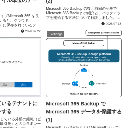
ァイル単位のアー
(2)
Microsoft 365 Backup の復元前回の記事で
Microsoft 365 Backup の紹介と、バックアッ
カイブMicrosoft 365 を長
プを開始する方法について解説しました。・
いると、クラウド
Microsoft 365 Backup で Microsoft 365 デ...
2026.07.13
nline）に保存されているデー
ます。保存しているデー
2026.07.22
タ」として将来の参...
Exchange
ているテナントに
Microsoft 365 Backup で
ンする
Microsoft 365 データを保護する
5 を利用している外部の組織（ビ
(1)
や取引先）とのコラボレー
Microsoft 365 Backup とはMicrosoft 365 に