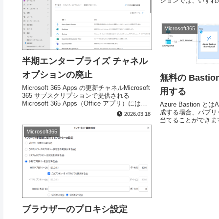
ションでは、いずれ
他の組織のユーザー
て、Teams でのチャ
でのデ...
Microsoft365
半期エンタープライズ チャネル
オプションの廃止
無料の Bastion
Microsoft 365 Apps の更新チャネルMicrosoft
用する
365 サブスクリプションで提供される
Microsoft 365 Apps（Office アプリ）には
Azure Bastion 
「更新チャネル」が構成されています。
成する場合、パブリッ
2026.03.18
Microsoft 365 ...
当てることができます
レスはインターネッ
Microsoft365
バル IP アドレスの
レ...
ブラウザーのプロキシ設定