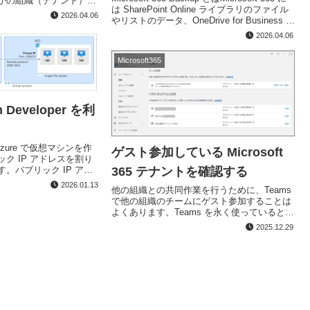
かの組織（テナント）に
は SharePoint Online ライブラリのファイル
をゲストとして招待し
2026.04.06
やリストのデータ、OneDrive for Business の
ットや会議、SharePoint
ファイル、Exchange Online...
2026.04.06
Microsoft365
 Developer を利
とはAzure で仮想マシンを作
ゲスト参加している Microsoft
ク IP アドレスを割り
。パブリック IP アド
365 テナントを確認する
トに接続しているグロー
2026.01.13
他の組織との共同作業を行うために、Teams
リソースで、この IP アド
で他の組織のチームにゲスト参加することは
よくあります。Teams を永く使っていると、
いろいろなチームにゲスト招待されて、多く
2025.12.29
の組織にゲスト アカウントを持っている状態
になるでしょう。このような...