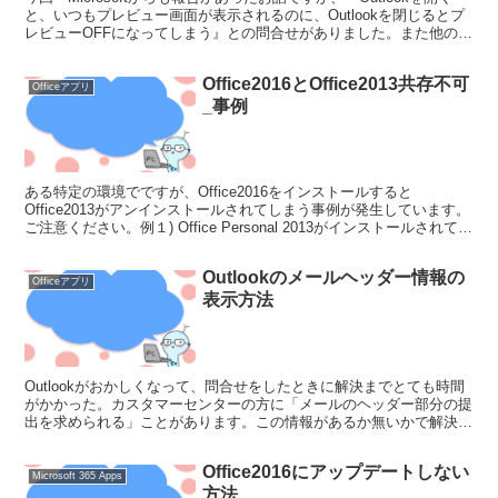
と、いつもプレビュー画面が表示されるのに、Outlookを閉じるとプ
レビューOFFになってしまう』との問合せがありました。また他のユ
ーザからは『Outlookがセー...
Office2016とOffice2013共存不可
Officeアプリ
_事例
ある特定の環境でですが、Office2016をインストールすると
Office2013がアンインストールされてしまう事例が発生しています。
ご注意ください。例１) Office Personal 2013がインストールされてい
るPCに、Powe...
Outlookのメールヘッダー情報の
Officeアプリ
表示方法
Outlookがおかしくなって、問合せをしたときに解決までとても時間
がかかった。カスタマーセンターの方に「メールのヘッダー部分の提
出を求められる」ことがあります。この情報があるか無いかで解決ま
での時間がとても短くなること間違いないでしょう。...
Office2016にアップデートしない
Microsoft 365 Apps
方法