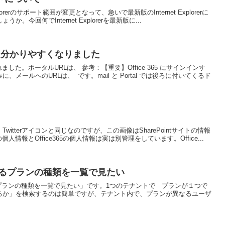
xplorerのサポート範囲が変更となって、急いで最新版のInternet Explorerに
今回何でInternet Explorerを最新版に...
もっと分かりやすくなりました
した。ポータルURLは、 参考：【重要】Office 365 にサインインす
メールへのURLは、 です。mail と Portal では後ろに付いてくるド
itterアイコンと同じなのですが、この画像はSharePointサイトの情報
個人情報とOffice365の個人情報は実は別管理をしています。Office...
れているプランの種類を一覧で見たい
ているプランの種類を一覧で見たい」です。1つのテナントで プランが１つで
るか」を検索するのは簡単ですが、テナント内で、プランが異なるユーザ