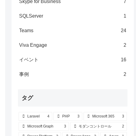
Skype for Business
7
SQLServer
1
Teams
24
Viva Engage
2
イベント
16
事例
2
タグ
Laravel
4
PHP
3
Microsoft 365
3
Microsoft Graph
3
モダンコントロール
2