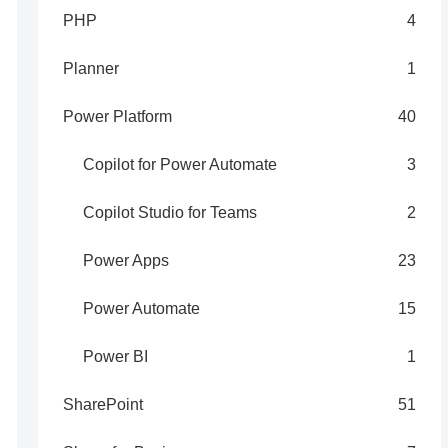
PHP
4
Planner
1
Power Platform
40
Copilot for Power Automate
3
Copilot Studio for Teams
2
Power Apps
23
Power Automate
15
Power BI
1
SharePoint
51