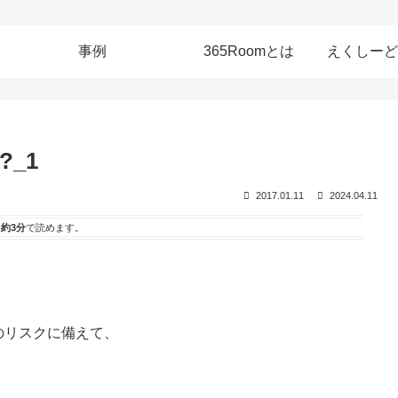
事例
365Roomとは
えくしーど
_1
2017.01.11
2024.04.11
は
約3分
で読めます。
のリスクに備えて、