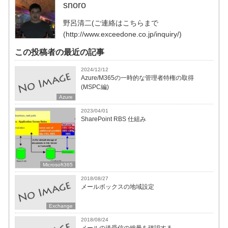
snoro
野呂清二(ご連絡はこちらまで
(http://www.exceedone.co.jp/inquiry/)
この投稿者の最近の記事
2024/12/12
Azure/M365の一時的な管理者特権の取得
(MSPC編)
Azure
2023/04/01
SharePoint RBS 仕組み
Microsoft365
2018/08/27
メールボックスの地域設定
Exchange
2018/08/24