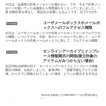
今日は「会議室の応答メッセージが届かない」です。今まで応答メッ
セージが届いていた会議室から突然届かなくなってしまいました。一
度 自動応答を停止し、再設定が必要になるようです。以下2つの方法
があります。【1】Office365管理センターから...
ユーザメールボックスやメールボ
Exchange
ックスへのフルアクセス権限
今日は「ユーザメールボックスや共有メールボックスへのフルアクセ
ス権限」についてです。今回 別テナントのユーザに対して、ユーザ
メールボックスや共有メールボックスに対して、フルアクセス権限を
付与したいということです。Exchange Onlin...
オンラインアーカイブとインプレ
Exchange
ース情報開示の関係(復元対象の
アイテムがみつからない場合)
先日Office365BLOGで「オンラインアーカイブとインプレース情報
開示の関係」を紹介しました。参考URL：「回復可能なアイテム領
域」からすでに削除されてしまった場合、どうにか復元する方法はな
いのか。お問合せがありました。せっかくインプ...
Xserverを経由したOffice365メールが受信出来な
い。