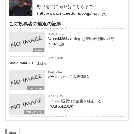
野呂清二(ご連絡はこちらまで
(http://www.exceedone.co.jp/inquiry/)
この投稿者の最近の記事
2024/12/12
Azure/M365の一時的な管理者特権の取得
(MSPC編)
Azure
Microsoft365
2023/04/01
SharePoint RBS 仕組み
2018/08/27
メールボックスの地域設定
Exchange
2018/08/24
メールの送受信の総量を確認する
（Outlook2016)
Officeアプリ
共有: