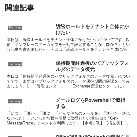
関連記事
訴訟ホールドをテナント全体にか
Exchange
けたい
本日は「訴訟ホールドをテナント全体にかけたい」についてです。以
前「インプレースアーカイブを一括で設定することが可能か？」とい
う記事を書きましたが、今回は「訴訟ホールドをテナント全体にかけ
たい」についてです。訴訟ホールドも「ユーザのメールボッ...
保持期間経過後のパブリックフォ
Exchange
ルダのデータ復元
本日は「保持期間経過後のパブリックフォルダのデータ復元」につい
てです。まずはパブリックフォルダのデータ保持期間の確認をしてみ
ましょう。1．「管理センター」→「Exchange管理センター」にアク
セスする。2．「パブリックフォルダ」→「パブリ...
メールログをPowershellで取得
Exchange
する
「いつ」「誰が」「誰に」「どんな件名のメールを」「送った（送れ
なかった）」といった情報を簡易に取得したい場合には「Get-
MessageTrace」コマンドを利用します。【参考URL】【構文例】
Get-MessageTrace -Sende...