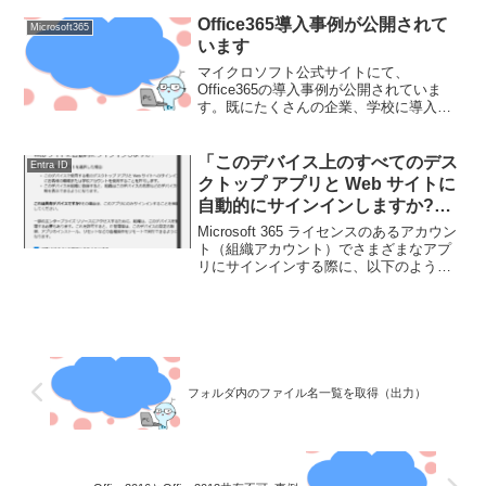
ー...
Office365導入事例が公開されて
Microsoft365
います
マイクロソフト公式サイトにて、
Office365の導入事例が公開されていま
す。既にたくさんの企業、学校に導入さ
れていることが分かりますね。何度か中
の人とお話ししたことがある、 株式会社
ゆめみ様、岡谷エレクトロニクス株式会
「このデバイス上のすべてのデス
Entra ID
様社も紹介されててび...
クトップ アプリと Web サイトに
自動的にサインインしますか?」
とは
Microsoft 365 ライセンスのあるアカウン
ト（組織アカウント）でさまざまなアプ
リにサインインする際に、以下のような
メッセージを目にしたことがあるでしょ
う。この記事では、このメッセージは何
のために表示されるのか、またどのよう
な選択を...
フォルダ内のファイル名一覧を取得（出力）