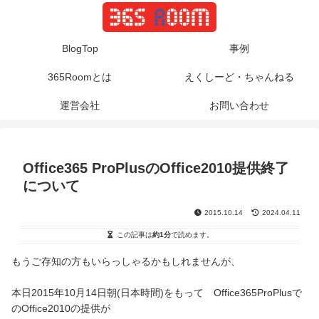
BlogTop
事例
365Roomとは
えくしーど・ちゃんねる
運営会社
お問い合わせ
Office365 ProPlusのOffice2010提供終了
について
2015.10.14
2024.04.11
この記事は
約1分
で読めます。
もうご存知の方もいらっしゃるかもしれませんが、
本日
2015
年
10
月
14
日朝
(
日本時間
)
をもって
Office365
ProPlusで
の
Office2010
の提供が