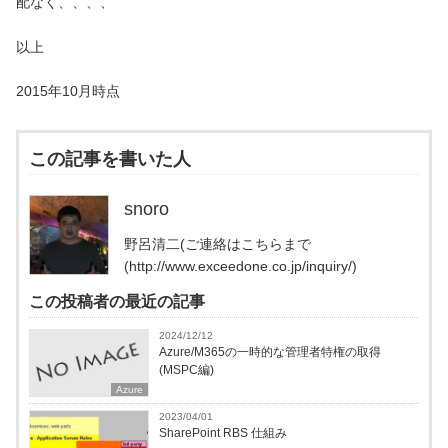
配なく、、、、
以上
2015
年
10
月時点
この記事を書いた人
snoro
野呂清二(ご連絡はこちらまで
(http://www.exceedone.co.jp/inquiry/)
この投稿者の最近の記事
2024/12/12
Azure/M365の一時的な管理者特権の取得
(MSPC編)
Azure
2023/04/01
SharePoint RBS 仕組み