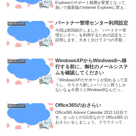
Explorerのサポート範囲が変更となって、
急いで最新版のInternet Explorerに変えた
ユーザさんも多いのではないでしょう
か。今回何でInternet Explorerを最新版
に...
パートナー管理センター利用設定
Microsoft365
今回は前回紹介しました「パートナー管
理センター」を利用するための設定をご
説明します。大きく分けて３つの手順が
必要となります。【１】パートナー機能
をテナントに紐づける。【２】パートナ
ー機能を表示させる。【３】パートナー
管理センターより、代理管...
WindowsXPからWindows8へ移
Microsoft365
行する前に、御社のメールシステ
ムを確認してください
「WindowsXPのサポートが切れるって言
うし、そろそろ新しいパソコン買うしか
ないなぁ今買うとWindows8なんだっ
け？」っと思っている中小企業の社長
様、少しお待ちください！ パソコンを買
い替える前に御社のメールシステムを再
Office365のおさらい
Microsoft365
確認しましょ...
Office365 Advent Calendar 2013 1日目で
す。せっかくの1日目なので Office365 の
おさらいをしましょう。クラウドってな
んですかOffice365 はクラウドサービスで
す。クラウドサービスってどんなイメ