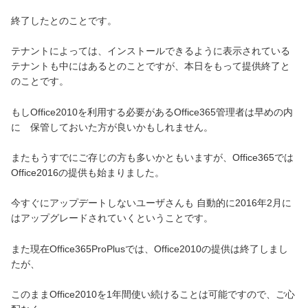
終了したとのことです。
テナントによっては、インストールできるように表示されている
テナントも中にはあるとのことですが、本日をもって提供終了と
のことです。
もし
Office2010
を利用する必要がある
Office365
管理者は早めの内
に 保管しておいた方が良いかもしれません。
またもうすでにご存じの方も多いかともいますが、
Office365
では
Office2016
の提供も始まりました。
今すぐにアップデートしないユーザさんも
自動的に
2016
年
2
月に
はアップグレードされていくということです。
また現在
Office365
ProPlusでは、
Office2010
の提供は終了しまし
たが、
このままOffice2010を
1
年間使い続けることは可能ですので、ご心