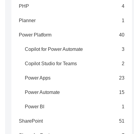
PHP
4
Planner
1
Power Platform
40
Copilot for Power Automate
3
Copilot Studio for Teams
2
Power Apps
23
Power Automate
15
Power BI
1
SharePoint
51