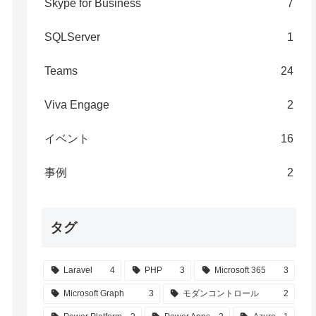
Skype for Business
7
SQLServer
1
Teams
24
Viva Engage
2
イベント
16
事例
2
タグ
Laravel
4
PHP
3
Microsoft 365
3
Microsoft Graph
3
モダンコントロール
2