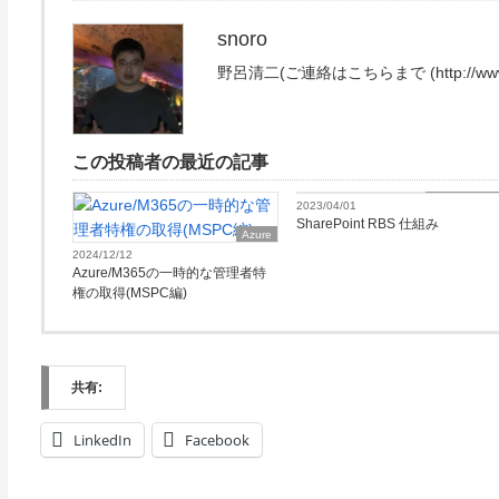
snoro
野呂清二(ご連絡はこちらまで (http://www.exce
この投稿者の最近の記事
Microsoft365
2023/04/01
SharePoint RBS 仕組み
Azure
2024/12/12
Azure/M365の一時的な管理者特
権の取得(MSPC編)
共有:
LinkedIn
Facebook