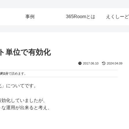
事例
365Roomとは
えくしーど
ト単位で有効化
2017.06.10
2024.04.09
は
約1分
で読めます。
化」についてです。
有効化していましたが、
トな運用が出来ると考え、