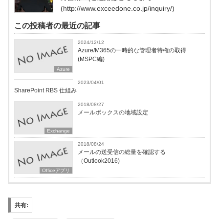
(http://www.exceedone.co.jp/inquiry/)
この投稿者の最近の記事
2024/12/12
Azure/M365の一時的な管理者特権の取得
(MSPC編)
Azure
Microsoft365
2023/04/01
SharePoint RBS 仕組み
2018/08/27
メールボックスの地域設定
Exchange
2018/08/24
メールの送受信の総量を確認する
（Outlook2016)
Officeアプリ
共有: