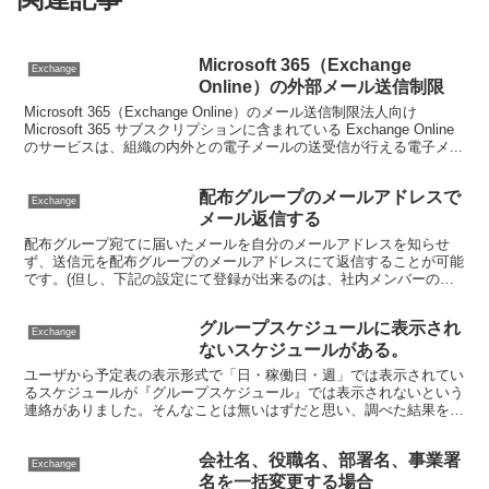
Microsoft 365（Exchange
Exchange
Online）の外部メール送信制限
Microsoft 365（Exchange Online）のメール送信制限法人向け
Microsoft 365 サブスクリプションに含まれている Exchange Online
のサービスは、組織の内外との電子メールの送受信が行える電子メ...
配布グループのメールアドレスで
Exchange
メール返信する
配布グループ宛てに届いたメールを自分のメールアドレスを知らせ
ず、送信元を配布グループのメールアドレスにて返信することが可能
です。(但し、下記の設定にて登録が出来るのは、社内メンバーのみ
に限定しています）1．管理者 ID にて、Office ...
グループスケジュールに表示され
Exchange
ないスケジュールがある。
ユーザから予定表の表示形式で「日・稼働日・週」では表示されてい
るスケジュールが『グループスケジュール』では表示されないという
連絡がありました。そんなことは無いはずだと思い、調べた結果を今
回はご紹介します。グループスケジュール表示の時だけで予...
会社名、役職名、部署名、事業署
Exchange
名を一括変更する場合