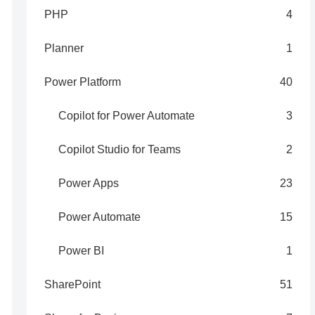
PHP
4
Planner
1
Power Platform
40
Copilot for Power Automate
3
Copilot Studio for Teams
2
Power Apps
23
Power Automate
15
Power BI
1
SharePoint
51