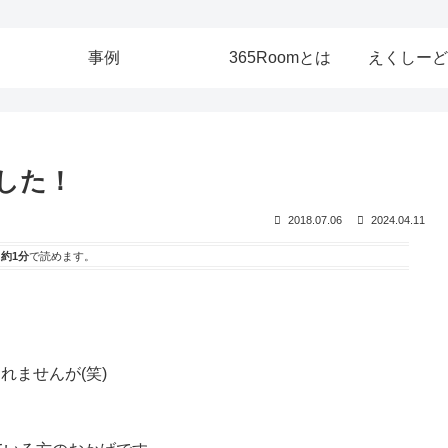
事例
365Roomとは
えくしーど
しました！
2018.07.06
2024.04.11
は
約1分
で読めます。
もしれませんが(笑)