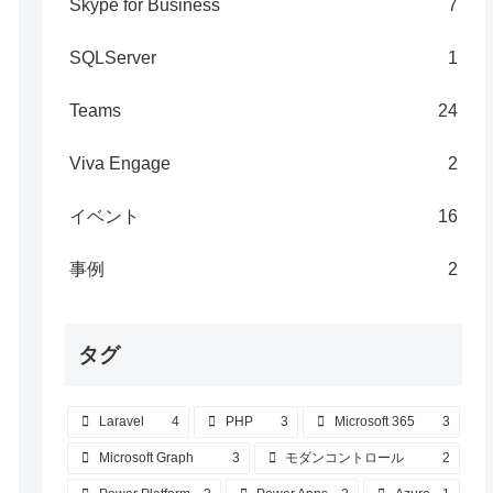
Skype for Business
7
SQLServer
1
Teams
24
Viva Engage
2
イベント
16
事例
2
タグ
Laravel
4
PHP
3
Microsoft 365
3
Microsoft Graph
3
モダンコントロール
2