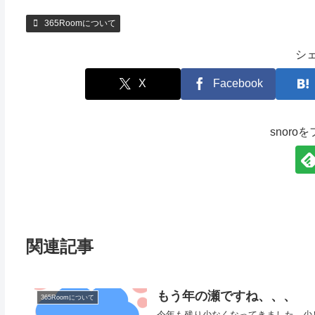
365Roomについて
シ
X
Facebook
snoro
関連記事
もう年の瀬ですね、、、
365Roomについて
今年も残り少なくなってきました。少