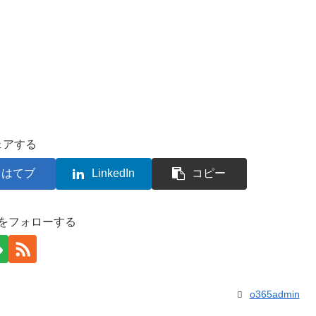
ェアする
はてブ
LinkedIn
コピー
inをフォローする
o365admin