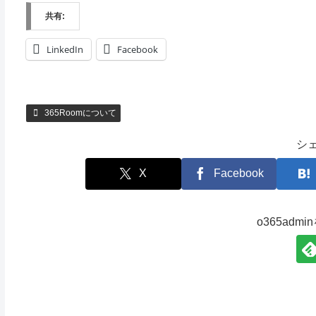
共有:
LinkedIn
Facebook
365Roomについて
シ
X
Facebook
o365adm