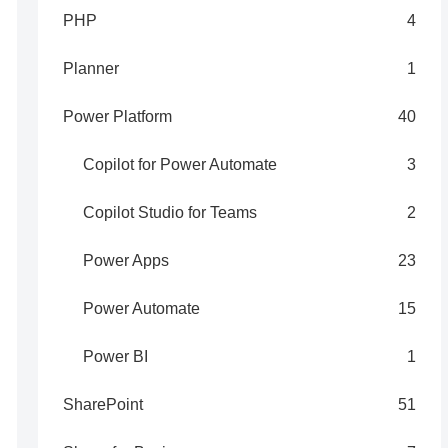
PHP
4
Planner
1
Power Platform
40
Copilot for Power Automate
3
Copilot Studio for Teams
2
Power Apps
23
Power Automate
15
Power BI
1
SharePoint
51