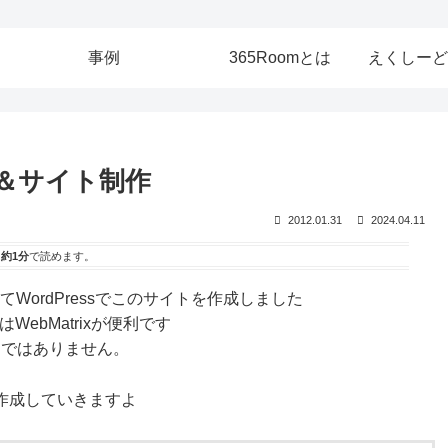
事例
365Roomとは
えくしーど
ン取得＆サイト制作
2012.01.31
2024.04.11
は
約1分
で読めます。
てWordPressでこのサイトを作成しました
はWebMatrixが便利です
モノではありません。
を作成していきますよ