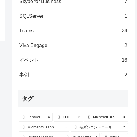
Skype for Business
7
SQLServer
1
Teams
24
Viva Engage
2
イベント
16
事例
2
タグ
Laravel
4
PHP
3
Microsoft 365
3
Microsoft Graph
3
モダンコントロール
2