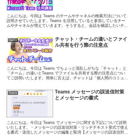
こんにちは。今回は Teams のチームやチャネルの検索方法について
説明させていたします。Teams を活用していると参加しているチー
ムやチャネルが増えていきます。そうすると、会話を確認したいチー
ムを探して見つけるのが大変になりますよね。そ...
チャット・チームの違いとファイ
Teams
ル共有を行う際の注意点
こんにちは。今日は Teams でちょっと混乱しがちな「チャット」と
「チーム」の違いとTeams でファイルを共有する際の注意点につい
てご説明いたします。簡単に言えば、チャットは「個人間のコミュニ
ケーションをとる場所」、チームは「同じ目的を...
Teams メッセージの誤送信対策
Teams
とメッセージの書式
こんにちは。今日は Teams でメッセージに関する下記について説明
いたします。・メッセージの誤送信対策・リッチテキスト形式で使え
る書式・送信したメッセージの編集と取消【メッセージの誤送信対