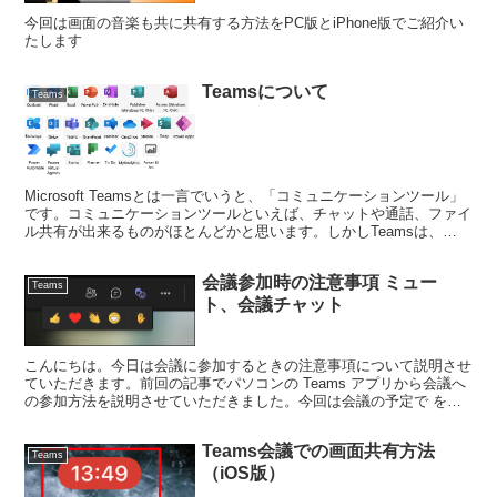
今回は画面の音楽も共に共有する方法をPC版とiPhone版でご紹介い
たします
Teamsについて
Teams
Microsoft Teamsとは一言でいうと、「コミュニケーションツール」
です。コミュニケーションツールといえば、チャットや通話、ファイ
ル共有が出来るものがほとんどかと思います。しかしTeamsは、
Microsoftのサービスと連携した他...
会議参加時の注意事項 ミュー
Teams
ト、会議チャット
こんにちは。今日は会議に参加するときの注意事項について説明させ
ていただきます。前回の記事でパソコンの Teams アプリから会議へ
の参加方法を説明させていただきました。今回は会議の予定で をク
リックして会議に参加するときの注意事項を説明いた...
Teams会議での画面共有方法
Teams
（iOS版）