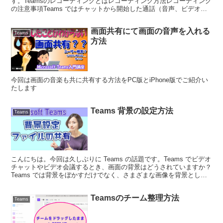
す。Teamsのレコーディングとはレコーディング方法レコーディング
の注意事項Teams ではチャットから開始した通話（音声、ビデオ）
や会議の内容をレコーディングできます。レ...
画面共有にて画面の音声を入れる
Teams
方法
今回は画面の音楽も共に共有する方法をPC版とiPhone版でご紹介い
たします
Teams 背景の設定方法
Teams
こんにちは。今回は久しぶりに Teams の話題です。Teams でビデオ
チャットやビデオ会議するとき、画面の背景はどうされていますか？
Teams では背景をぼかすだけでなく、さまざまな画像を背景として
利用できます。また、オリジナルの背景...
Teamsのチーム整理方法
Teams