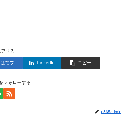
ェアする
はてブ
LinkedIn
コピー
inをフォローする
o365admin