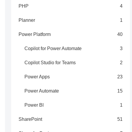
PHP
4
Planner
1
Power Platform
40
Copilot for Power Automate
3
Copilot Studio for Teams
2
Power Apps
23
Power Automate
15
Power BI
1
SharePoint
51