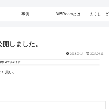
事例
365Roomとは
えくしーど
公開しました。
2013.03.14
2024.04.11
は
約1分
で読めます。
なと思い、