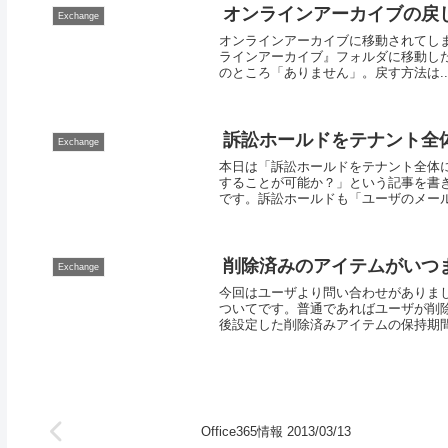
オンラインアーカイブの戻
Exchange
オンラインアーカイブに移動されてしま
ラインアーカイブ』フォルダに移動し
のところ「ありません」。戻す方法は..
訴訟ホールドをテナント全
Exchange
本日は「訴訟ホールドをテナント全体
することが可能か？」という記事を書
です。訴訟ホールドも「ユーザのメールボ
削除済みのアイテムがいつ
Exchange
今回はユーザより問い合わせがありま
ついてです。普通であればユーザが削
後設定した削除済みアイテムの保持期間が
Office365情報 2013/03/13