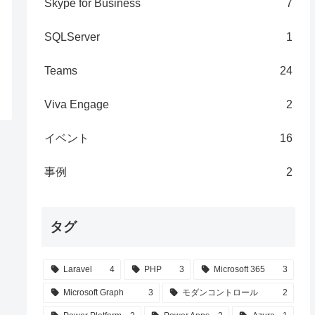
Skype for Business
7
SQLServer
1
Teams
24
Viva Engage
2
イベント
16
事例
2
タグ
Laravel
4
PHP
3
Microsoft 365
3
Microsoft Graph
3
モダンコントロール
2