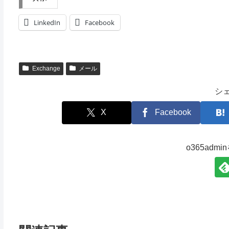
LinkedIn
Facebook
Exchange
メール
シ
X
Facebook
o365adm