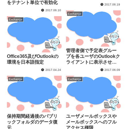
をテナント単位で有効化
2017.06.19
2017.06.10
Exchange
Exchange
管理者側で予定表グルー
Office365及びOutlookの
プを各ユーザのOutlookク
環境を日本語指定
ライアントに表示させ
る。
2017.04.24
2017.06.09
Exchange
Exchange
保持期間経過後のパブリ
ユーザメールボックスや
ックフォルダのデータ復
メールボックスへのフル
元
アクセス権限