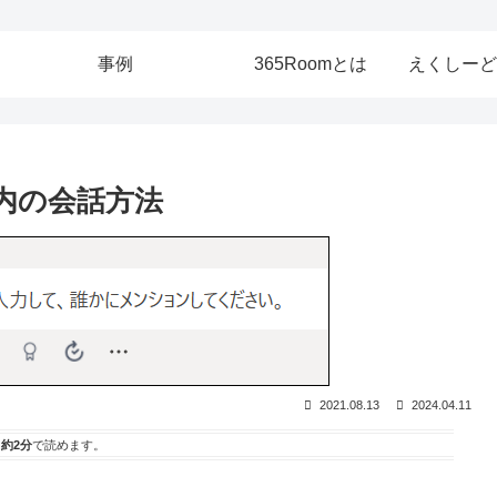
事例
365Roomとは
えくしーど
ム内の会話方法
2021.08.13
2024.04.11
は
約2分
で読めます。