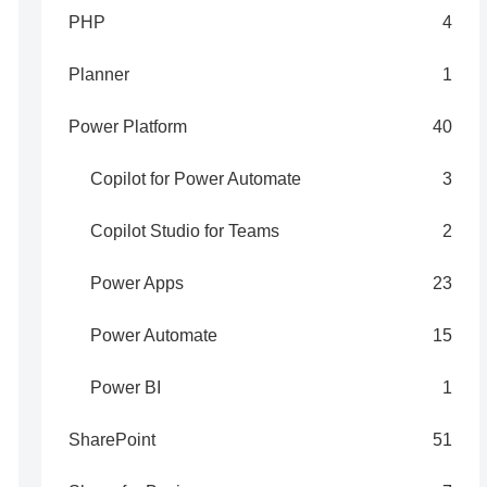
PHP
4
Planner
1
Power Platform
40
Copilot for Power Automate
3
Copilot Studio for Teams
2
Power Apps
23
Power Automate
15
Power BI
1
SharePoint
51