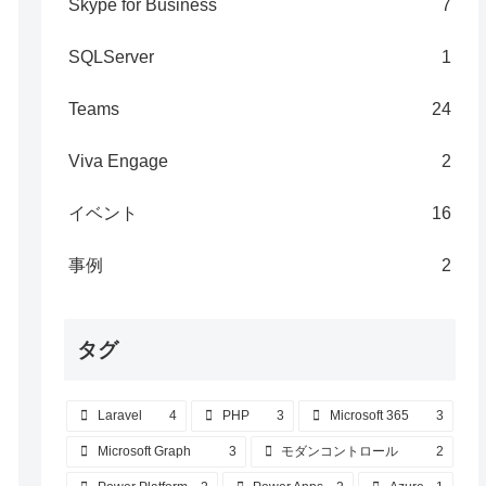
Skype for Business
7
SQLServer
1
Teams
24
Viva Engage
2
イベント
16
事例
2
タグ
Laravel
4
PHP
3
Microsoft 365
3
Microsoft Graph
3
モダンコントロール
2