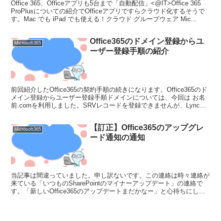
Office 365、Officeアプリも5台まで「自動配信」<@IT>Office 365
ProPlusについての紹介でOfficeアプリですらクラウド化するそうで
す。Mac でも iPad でも使える！クラウド グループウェア Mic...
Office365のドメイン登録からユ
Microsoft365
ーザー登録手順の紹介
前回紹介したOffice365の契約手順の続きになります。Office365のド
メイン登録からユーザー登録手順ドメインについては、今回は お名
前.comを利用しました。SRVレコードを登録できませんが、Lyncを
利用しないので問題ないかと思...
【訂正】Office365のアップグレ
Microsoft365
ード通知の通知
当記事は間違っていました。申し訳ないです。この連絡は時々連絡が
来ている「いつものSharePointのマイナーアップデート」の連絡で
す。「新しいOffice365のアップデートまだかなー」と心待ちにして
いたので、事実と違う認識をしてしまいま...