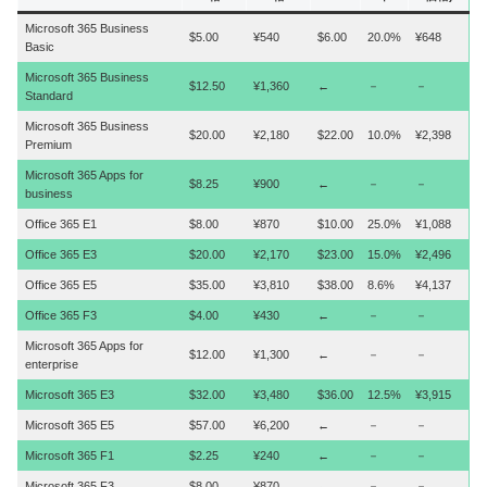
Microsoft 365 Business
$5.00
¥540
$6.00
20.0%
¥648
Basic
Microsoft 365 Business
$12.50
¥1,360
←
－
－
Standard
Microsoft 365 Business
$20.00
¥2,180
$22.00
10.0%
¥2,398
Premium
Microsoft 365 Apps for
$8.25
¥900
←
－
－
business
Office 365 E1
$8.00
¥870
$10.00
25.0%
¥1,088
Office 365 E3
$20.00
¥2,170
$23.00
15.0%
¥2,496
Office 365 E5
$35.00
¥3,810
$38.00
8.6%
¥4,137
Office 365 F3
$4.00
¥430
←
－
－
Microsoft 365 Apps for
$12.00
¥1,300
←
－
－
enterprise
Microsoft 365 E3
$32.00
¥3,480
$36.00
12.5%
¥3,915
Microsoft 365 E5
$57.00
¥6,200
←
－
－
Microsoft 365 F1
$2.25
¥240
←
－
－
Microsoft 365 F3
$8.00
¥870
←
－
－