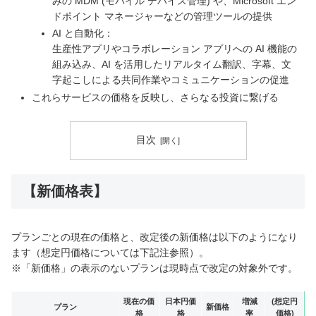
みの MDM (モバイル デバイス管理) や、Microsoft エン
ドポイント マネージャーなどの管理ツールの提供
AI と自動化：
生産性アプリやコラボレーション アプリへの AI 機能の
組み込み、AI を活用したリアルタイム翻訳、字幕、文
字起こしによる共同作業やコミュニケーションの促進
これらサービスの価格を反映し、さらなる投資に繋げる
目次
【新価格表】
プランごとの現在の価格と、改定後の新価格は以下のようになり
ます（想定円価格については下記注参照）。
※「新価格」の表示のないプランは現時点で改定の対象外です。
現在の価
日本円価
増減
(想定円
プラン
新価格
格
格
率
価格)