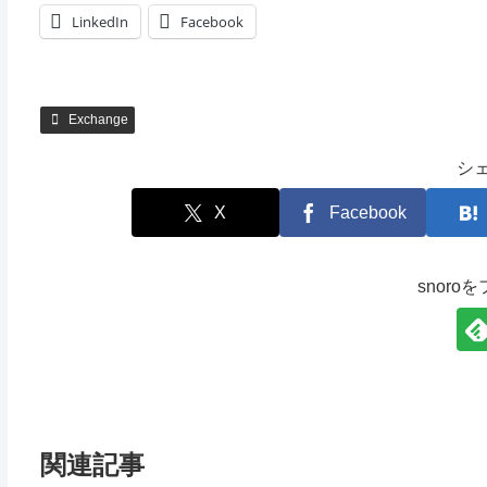
LinkedIn
Facebook
Exchange
シ
X
Facebook
snoro
関連記事