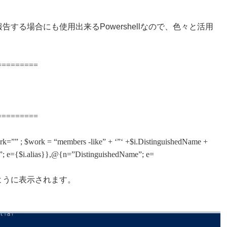
報告する場合にも使用出来る
Powershell
なので、色々と活用
=========
=========
rk=”” ; $work = “members -like” + ‘”‘ +$i.DistinguishedName +
me”; e={$i.alias}},@{n=”DistinguishedName”; e=
ように表示されます。