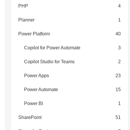
PHP
4
Planner
1
Power Platform
40
Copilot for Power Automate
3
Copilot Studio for Teams
2
Power Apps
23
Power Automate
15
Power BI
1
SharePoint
51