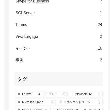
Skype for Business
7
SQLServer
1
Teams
24
Viva Engage
2
イベント
16
事例
2
タグ
Laravel
4
PHP
3
Microsoft 365
3
Microsoft Graph
3
モダンコントロール
2