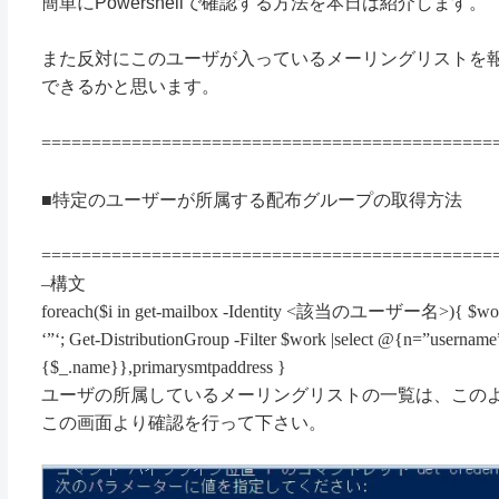
簡単にP
owershell
で確認する方法を本日は紹介します。
また反対にこのユーザが入っているメーリングリストを
できるかと思います。
=============================================
■
特定のユーザーが所属する配布グループの取得方法
=============================================
–
構文
foreach($i in get-mailbox -Identity <
該当のユーザー名
>){ $wo
‘”‘; Get-DistributionGroup -Filter $work |select @{n=”userna
{$_.name}},primarysmtpaddress }
ユーザの所属しているメーリングリストの一覧は、この
この画面より確認を行って下さい。