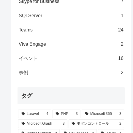
Skype for Business
7
SQLServer
1
Teams
24
Viva Engage
2
イベント
16
事例
2
タグ
Laravel
4
PHP
3
Microsoft 365
3
Microsoft Graph
3
モダンコントロール
2