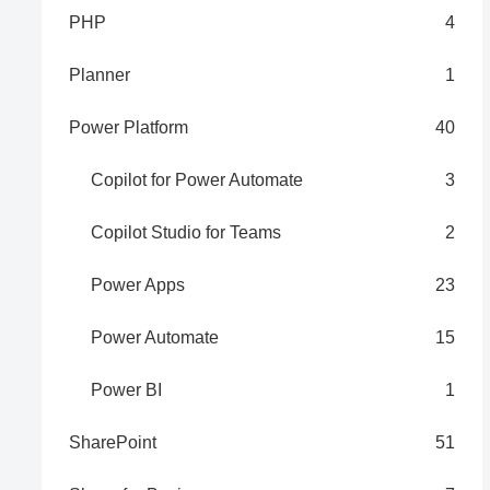
PHP
4
Planner
1
Power Platform
40
Copilot for Power Automate
3
Copilot Studio for Teams
2
Power Apps
23
Power Automate
15
Power BI
1
SharePoint
51