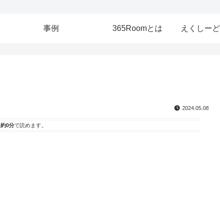
事例
365Roomとは
えくしーど
2024.05.08
は
約0分
で読めます。