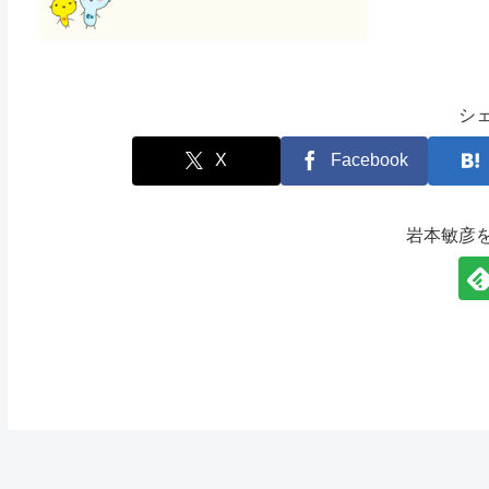
シ
X
Facebook
岩本敏彦