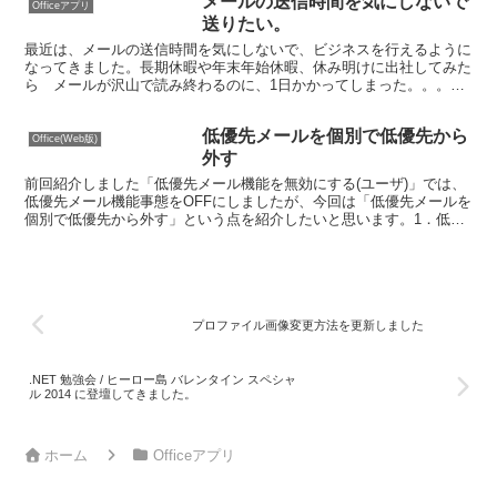
メールの送信時間を気にしないで
Officeアプリ
送りたい。
最近は、メールの送信時間を気にしないで、ビジネスを行えるように
なってきました。長期休暇や年末年始休暇、休み明けに出社してみた
ら メールが沢山で読み終わるのに、1日かかってしまった。。。な
んてことも多いかと思います。会社に届いたメールが自宅の...
低優先メールを個別で低優先から
Office(Web版)
外す
前回紹介しました「低優先メール機能を無効にする(ユーザ)」では、
低優先メール機能事態をOFFにしましたが、今回は「低優先メールを
個別で低優先から外す」という点を紹介したいと思います。1．低優
先メールボックスに入っているメールを開く。2．メー...
プロファイル画像変更方法を更新しました
.NET 勉強会 / ヒーロー島 バレンタイン スペシャ
ル 2014 に登壇してきました。
ホーム
Officeアプリ