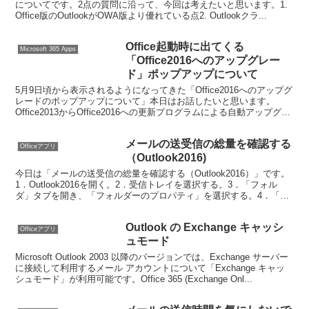
についてです。2点の質問に沿って、今回は考えたいと思います。1.
Office版のOutlookがOWA版より優れている点2. Outlookクラ...
Office起動時に出てくる
Microsoft 365 Apps
「Office2016へのアップグレー
ド」ポップアップについて
5月9日頃から表示されるようになってきた「Office2016へのアップグ
レードのポップアップについて」本日はお話したいと思います。
Office2013からOffice2016への更新プログラムによる自動アップグレ
ードは、4月20日(米国時...
メールの送受信の総量を確認する
Officeアプリ
（Outlook2016)
今日は「メールの送受信の総量を確認する（Outlook2016）」です。
1．Outlook2016を開く。2．受信トレイを選択する。3．「フォル
ダ」タブを開き、「フォルダーのプロパティ」を選択する。4．「フ
ォルダーサイズ」のボタンをクリック...
Outlook の Exchange キャッシ
Officeアプリ
ュモード
Microsoft Outlook 2003 以降のバージョンでは、Exchange サーバー
に接続して利用するメール アカウントについて「Exchange キャッ
シュモード」が利用可能です。Office 365 (Exchange Onl...