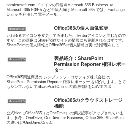
onmicrosoft.com ドメインの問題点Microsoft 365 Business や
Microsoft 365 E3/E5 などの法人向け Microsoft 365 では、Exchange
Online を利用して電子メール...
Office365の個人画像変更
Microsoft365
いわゆるアイコンを変更してみました。Twitterアイコンと同じなので
すが、この画像はSharePointサイトの情報にも更新されるはずです。
SharePointの個人情報とOffice365の個人情報は実は別管理をしてい
ます。Office...
製品紹介：SharePoint
Microsoft365
Permission Reporter 権限レポー
ター
Office365関連商品の シンプレッソ・コサティグ株式会社 の
SharePoint Permission Reporter 権限レポーター を紹介します。とて
もシンプルなUIでSharePointOnline の管理権限をCSV出力出...
Office365のクラウドストレージ
Microsoft365
機能
公式blogにOffice365（とOneDrive）の解説記事がアップされていま
す。参考：OneDrive, OneDrive for Business, Office 365, SharePoint
の違いは?OneDrive,OneD...