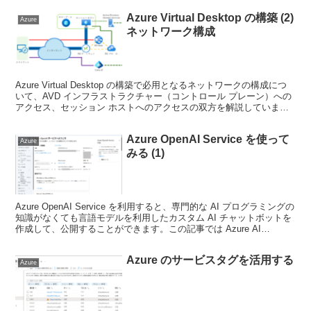
Azure Virtual Desktop の構築 (2)
Azure
ネットワーク構成
Azure Virtual Desktop の構築で必用となるネットワークの構成につ
いて、AVD インフラストラクチャー（コントロール プレーン）への
アクセス、セッション ホストへのアクセスの双方を解説していま
す。RDP Shartpath を利用したセッション ホストへの直接接続や、
Private Link を利用したコントロール プレーンへの閉域網接続、ファ
Azure OpenAI Service を使って
イアウォールやプロキシを構成する場合の注意点についての解説を行
Azure
っています。
みる (1)
Azure OpenAI Service を利用すると、専門的な AI プログラミングの
知識がなくても言語モデルを利用したカスタム AI チャットボットを
作成して、公開することができます。この記事では Azure AI
Foundry のチャット プレイグラウンドを使ってチャットボットを作
成する方法を解説しています（２回シリーズの１回目）
Azure のサービスタグを活用する
Azure