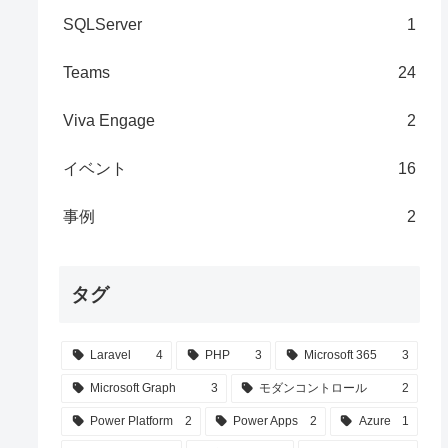
SQLServer
1
Teams
24
Viva Engage
2
イベント
16
事例
2
タグ
Laravel
4
PHP
3
Microsoft 365
3
Microsoft Graph
3
モダンコントロール
2
Power Platform
2
Power Apps
2
Azure
1