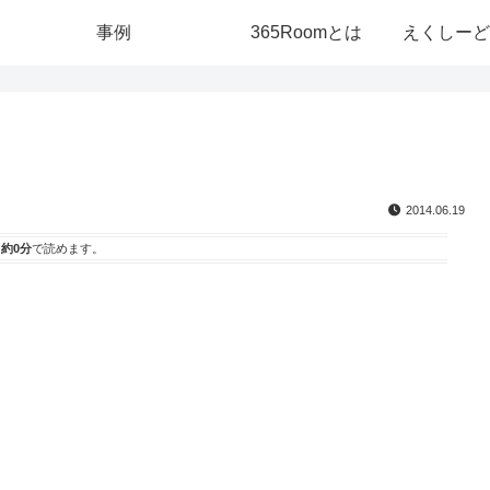
事例
365Roomとは
えくしーど
2014.06.19
は
約0分
で読めます。