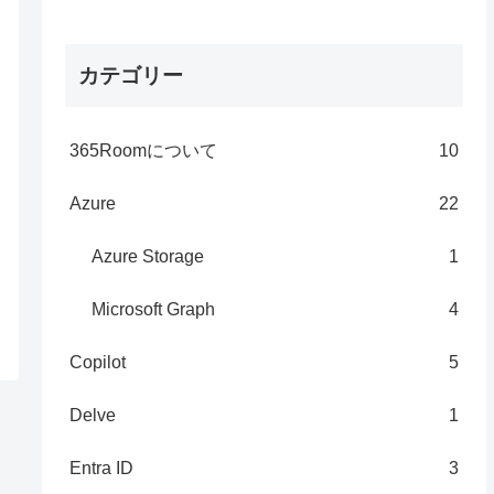
カテゴリー
365Roomについて
10
Azure
22
Azure Storage
1
Microsoft Graph
4
Copilot
5
Delve
1
Entra ID
3