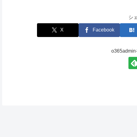
シ
X
Facebook
o365adm