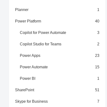
Planner
1
Power Platform
40
Copilot for Power Automate
3
Copilot Studio for Teams
2
Power Apps
23
Power Automate
15
Power BI
1
SharePoint
51
Skype for Business
7