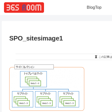
BlogTop
SPO_sitesimage1
この記事