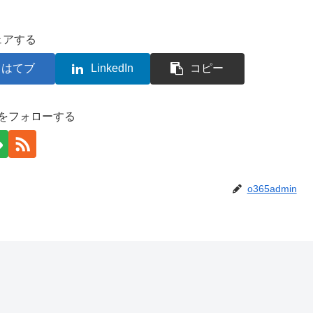
ェアする
はてブ
LinkedIn
コピー
inをフォローする
o365admin