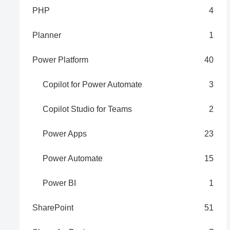
PHP
4
Planner
1
Power Platform
40
Copilot for Power Automate
3
Copilot Studio for Teams
2
Power Apps
23
Power Automate
15
Power BI
1
SharePoint
51