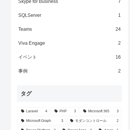
Skype for Business
7
SQLServer
1
Teams
24
Viva Engage
2
イベント
16
事例
2
タグ
Laravel
4
PHP
3
Microsoft 365
3
Microsoft Graph
3
モダンコントロール
2