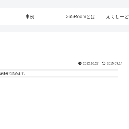
事例
365Roomとは
えくしーど
2012.10.27
2015.09.14
は
約1分
で読めます。