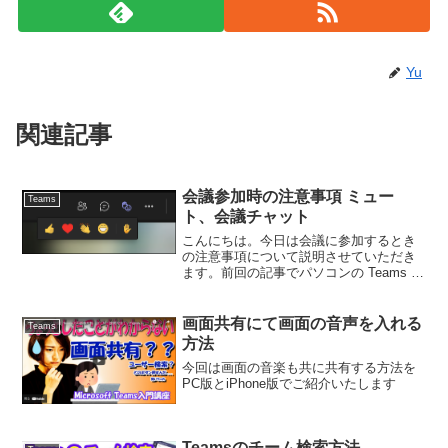
Yu
関連記事
会議参加時の注意事項 ミュー
Teams
ト、会議チャット
こんにちは。今日は会議に参加するとき
の注意事項について説明させていただき
ます。前回の記事でパソコンの Teams ア
プリから会議への参加方法を説明させて
いただきました。今回は会議の予定で を
クリックして会議に参加するときの注意
画面共有にて画面の音声を入れる
Teams
事項を説明いた...
方法
今回は画面の音楽も共に共有する方法を
PC版とiPhone版でご紹介いたします
Teamsのチーム検索方法