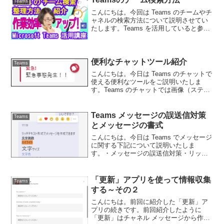
Teams
こんにちは。今回は Teams のチームやチ
ャネルの検索方法について説明させてい
たします。Teams を活用していると参加
しているチームやチャネルが増えていき
ます。そうすると、会話を確認したいチ
ームを探して見つけるのが大変になりま
すよね。そ...
便利なチャットツール紹介
Teams
こんにちは。今日は Teams のチャットで
使える便利なツールをご説明いたしま
す。Teams のチャットでは画像（ステッ
カー）やミニ動画（Giphy）の投稿、その
他にも絵文字やバッジ（賞賛）を送るこ
とが出来ます。【ステッカー】画像に任
Teams メッセージの誤送信対策
Teams
意の文...
とメッセージの書式
こんにちは。今日は Teams でメッセージ
に関する下記について説明いたしま
す。・メッセージの誤送信対策・リッチ
テキスト形式で使える書式・送信したメ
ッセージの編集と取消【メッセージの誤
送信対策】Teams のメッセージは、入力
「更新」アプリを使って情報収集
Teams
中に Ente...
する～その２
こんにちは。前回に紹介した「更新」ア
プリの続きです。前回紹介したように
「更新」はチャネル メッセージから作成