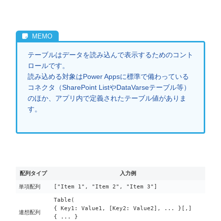
テーブルはデータを読み込んで表示するためのコント
ロールです。
読み込める対象はPower Appsに標準で備わっている
コネクタ（SharePoint ListやDataVarseテーブル等）
のほか、アプリ内で定義されたテーブル値がありま
す。
配列タイプ
入力例
単項配列
["Item 1", "Item 2", "Item 3"]
Table(
{ Key1: Value1, [Key2: Value2], ... }[,]
連想配列
{ ... }