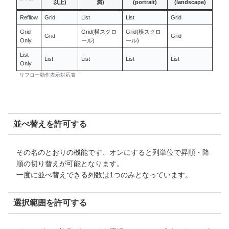
以上)
満)
(portrait)
(landscape)
Refllow
Grid
List
List
Grid
Grid
Grid(横スクロ
Grid(横スクロ
Grid
Grid
Only
ール)
ール)
List
List
List
List
List
Only
リフロー動作表示対応表
並べ替えを許可する
その名のとおりの機能です、オンにすると列単位で昇順・降
順の切り替えが可能となります。
一度に並べ替えできる列数は1つのみとなっています。
選択範囲を許可する