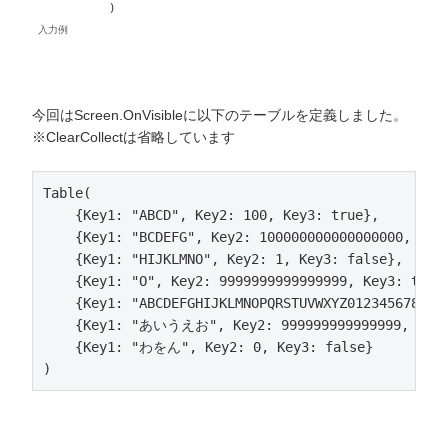
)
入力例
今回はScreen.OnVisibleに以下のテーブルを定義しました。
※ClearCollectは省略しています
Table(

    {Key1: "ABCD", Key2: 100, Key3: true},

    {Key1: "BCDEFG", Key2: 100000000000000000, Key3
    {Key1: "HIJKLMNO", Key2: 1, Key3: false},

    {Key1: "O", Key2: 9999999999999999, Key3: true}
    {Key1: "ABCDEFGHIJKLMNOPQRSTUVWXYZ0123456789", 
    {Key1: "あいうえお", Key2: 999999999999999, Key3:
    {Key1: "わをん", Key2: 0, Key3: false}

)