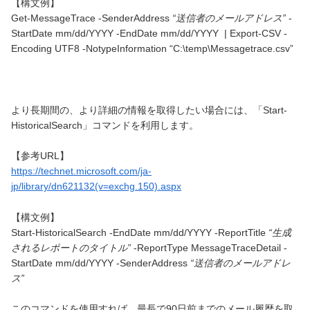
【構文例】
Get-MessageTrace -SenderAddress
“送信者のメールアドレス”
-
StartDate mm/dd/YYYY -EndDate mm/dd/YYYY | Export-CSV -
Encoding UTF8 -NotypeInformation “C:\temp\Messagetrace.csv”
より長期間の、より詳細の情報を取得したい場合には、「Start-
HistoricalSearch」コマンドを利用します。
【参考URL】
https://technet.microsoft.com/ja-
jp/library/dn621132(v=exchg.150).aspx
【構文例】
Start-HistoricalSearch -EndDate mm/dd/YYYY -ReportTitle
“生成
されるレポートのタイトル”
-ReportType MessageTraceDetail -
StartDate mm/dd/YYYY -SenderAddress
“送信者のメールアドレ
ス”
このコマンドを使用すれば、最長で90日前までのメール履歴を取