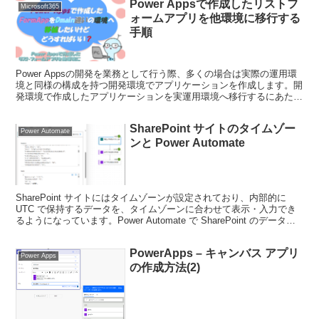
Power Appsで作成したリストフ
Microsoft365
ォームアプリを他環境に移行する
手順
Power Appsの開発を業務として行う際、多くの場合は実際の運用環
境と同様の構成を持つ開発環境でアプリケーションを作成します。開
発環境で作成したアプリケーションを実運用環境へ移行するにあた
り、注意すべき点がいくつか存在します。これらの注...
SharePoint サイトのタイムゾー
Power Automate
ンと Power Automate
SharePoint サイトにはタイムゾーンが設定されており、内部的に
UTC で保持するデータを、タイムゾーンに合わせて表示・入力でき
るようになっています。Power Automate で SharePoint のデータを
取得すると内部的な UTC の日付と時刻が取得できますが、サイトの
タイムゾーンが日本標準時以外に設定されていると、サイト上の見た
PowerApps – キャンバス アプリ
目と Power Automate で取得したデータとに意図しないズレが生じて
Power Apps
いるように見える場合があります。これを回避するにはサイトに適切
の作成方法(2)
なタイムゾーンを設定することが必要です。