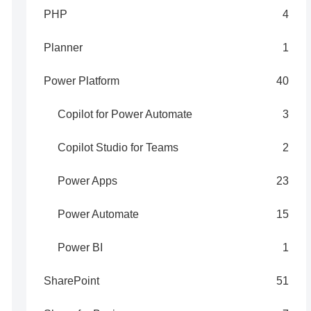
PHP
4
Planner
1
Power Platform
40
Copilot for Power Automate
3
Copilot Studio for Teams
2
Power Apps
23
Power Automate
15
Power BI
1
SharePoint
51