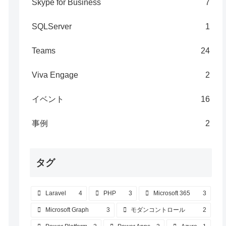
Skype for Business
7
SQLServer
1
Teams
24
Viva Engage
2
イベント
16
事例
2
タグ
Laravel
4
PHP
3
Microsoft 365
3
Microsoft Graph
3
モダンコントロール
2