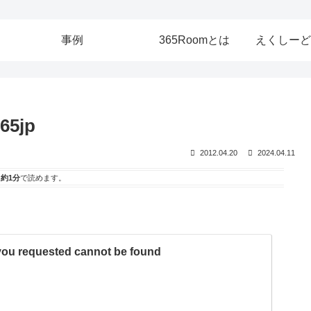
事例
365Roomとは
えくしーど
5jp
2012.04.20
2024.04.11
は
約1分
で読めます。
 you requested cannot be found