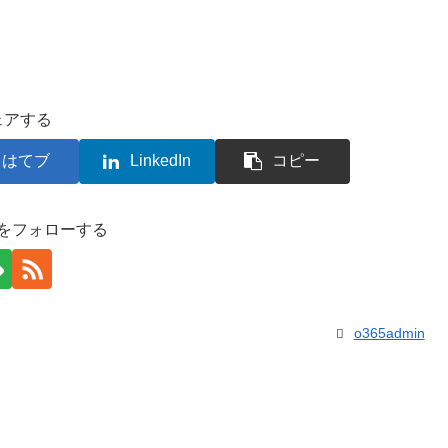
ェアする
はてブ
LinkedIn
コピー
inをフォローする
o365admin