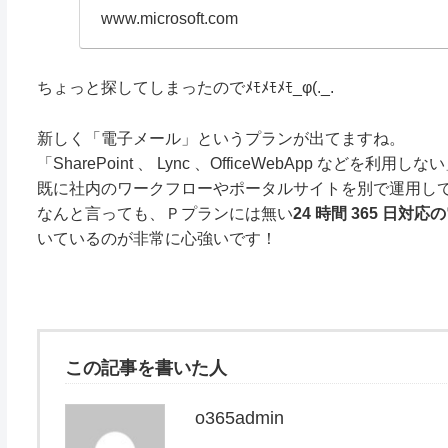
www.microsoft.com
ちょっと探してしまったのでﾒﾓﾒﾓﾒﾓ_φ(._.
新しく「電子メール」というプランが出てますね。
「SharePoint 、 Lync 、OfficeWebApp な
既に社内のワークフローやポータルサイトを別で運用し
なんと言っても、Ｐプランには無い
24 時間 365 日対
いているのが非常に心強いです！
この記事を書いた人
o365admin