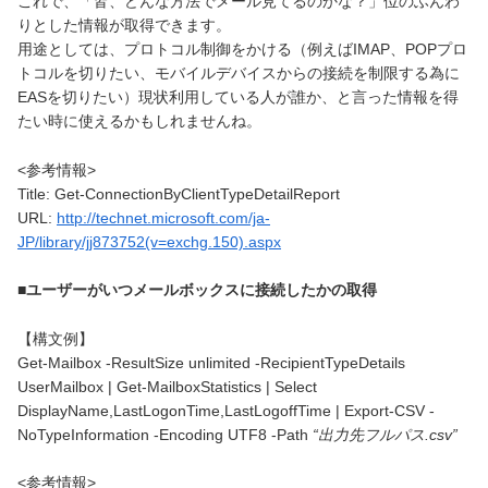
これで、「皆、どんな方法でメール見てるのかな？」位のふんわ
りとした情報が取得できます。
用途としては、プロトコル制御をかける（例えばIMAP、POPプロ
トコルを切りたい、モバイルデバイスからの接続を制限する為に
EASを切りたい）現状利用している人が誰か、と言った情報を得
たい時に使えるかもしれませんね。
<参考情報>
Title: Get-ConnectionByClientTypeDetailReport
URL:
http://technet.microsoft.com/ja-
JP/library/jj873752(v=exchg.150).aspx
■ユーザーがいつメールボックスに接続したかの取得
【構文例】
Get-Mailbox -ResultSize unlimited -RecipientTypeDetails
UserMailbox | Get-MailboxStatistics | Select
DisplayName,LastLogonTime,LastLogoffTime | Export-CSV -
NoTypeInformation -Encoding UTF8 -Path
“出力先フルパス.csv”
<参考情報>