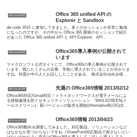
Office 365 unified API の
Microsoft365
Explorer と Sandbox
de:code 2015 に参加してきました。多くのセッションが非常に勉強
になったのですが、その中から Office 365 開発のセッションで紹介
があった Office 365 unified API と API Explorer、API...
Office365導入事例が公開されて
Microsoft365
います
マイクロソフト公式サイトにて、Office365の導入事例が公開されて
います。既にたくさんの企業、学校に導入されていることが分かりま
すね。何度か中の人とお話ししたことがある、 株式会社ゆめみ様、
岡谷エレクトロニクス株式会様社も紹介されててび...
先週の Office365情報 2013/02/12
Microsoft365
Office365対応/Gmail対応！トライポッドワークスが電子メールによ
る情報漏洩を防ぐセキュリティソリューション 「MAILSCREEN(メ
ールスクリーン)」新バージョンの販売を開始(AlternativeBLOG)次期
（新しい）Of...
Office365情報 2013/04/23
Microsoft365
Office365動向を調査してみました。対応製品、ソリューションなど
はなかなか見つからないですね（SharePoint対応製品で探さないとい
けないのかな？）現在はOffice365を導入して「試しに導入してみ