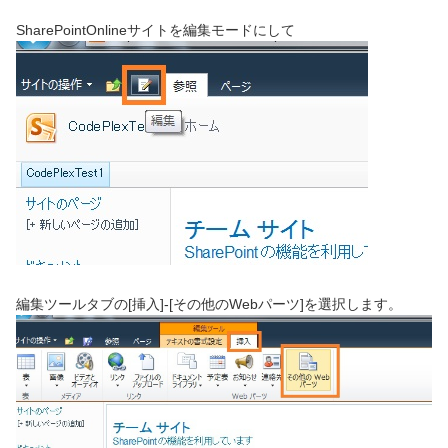
SharePointOnlineサイトを編集モードにして
編集ツールタブの[挿入]-[その他のWebパーツ]を選択します。