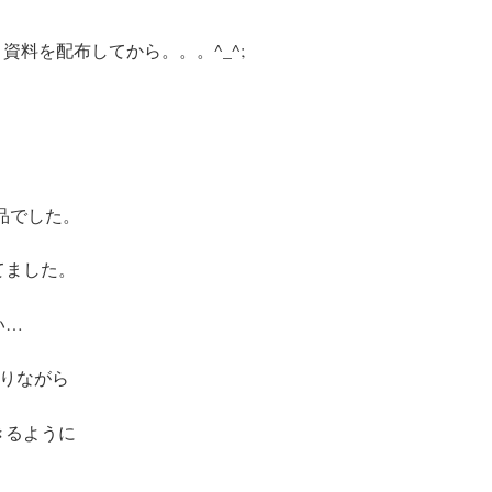
、資料を配布してから。。。
^_^;
。
品でした。
てました。
い…
取りながら
きるように