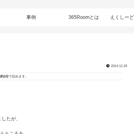
事例
365Roomとは
えくしーど
2014.12.26
は
約2分
で読めます。
ましたが、
いうところを