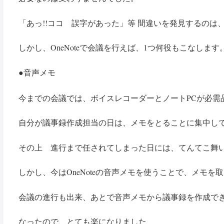
「あっ!!ココ 誤字があった」等 間違いを発見するのは
しかし、OneNoteで会議を行えば、1つ何役もこなします
音声メモ
●
今までの会議では、ボイスレコーダーとノートPCが必需
自分が議事録作成担当の日は、メモをとることに集中し
その上 進行まで任されてしまった日には、てんてこ舞
しかし、今はOneNoteの音声メモを使うことで、メモを
会議の進行も出来、あとで音声メモから議事録を作成で
なったので、とても楽になりました