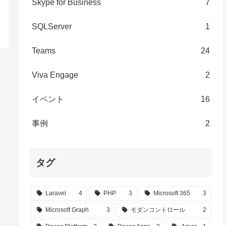
Skype for Business
7
SQLServer
1
Teams
24
Viva Engage
2
イベント
16
事例
2
タグ
Laravel
4
PHP
3
Microsoft 365
3
Microsoft Graph
3
モダンコントロール
2