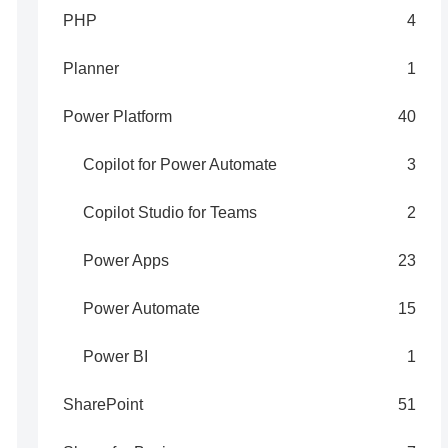
PHP
4
Planner
1
Power Platform
40
Copilot for Power Automate
3
Copilot Studio for Teams
2
Power Apps
23
Power Automate
15
Power BI
1
SharePoint
51