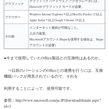
グラフィック ハードウェア アクセラレータには 、
グラフィック
Directx10 グラフィック カードが必要。
Windows Internet Explorer 9 以上Mozilla Firefox 12 以上
ブラウザー
Apple Safari 5 以上Google Chrome 18 以上
インターネット接続が可能なこと。
入出力装置。
その他
Micorosoft
アカウント
(Skype
を使用する場合は、
Skype
アカウントが必要
)
今まで使用していた
Offiice
製品との互換性はあるのか。
●
⇒以前のバージョンの
Office
との連携を行うには、互換
機能パックが用意されているので、それを
利用することによって、使用可能です。
参照：http://www.microsoft.com/ja-JP/download/details.aspx?
id=3