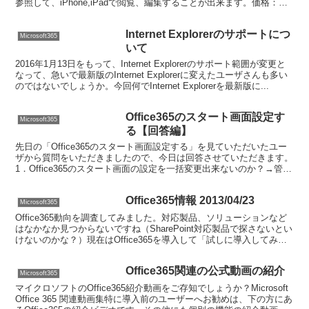
参照して、iPhone,iPadで閲覧、編集することが出来ます。価格：無
料...
Internet Explorerのサポートにつ
Microsoft365
いて
2016年1月13日をもって、Internet Explorerのサポート範囲が変更と
なって、急いで最新版のInternet Explorerに変えたユーザさんも多い
のではないでしょうか。今回何でInternet Explorerを最新版に...
Office365のスタート画面設定す
Microsoft365
る【回答編】
先日の「Office365のスタート画面設定する」を見ていただいたユー
ザから質問をいただきましたので、今日は回答させていただきます。
1．Office365のスタート画面の設定を一括変更出来ないのか？→管理
画面に入って確認もしてみましたが、残...
Office365情報 2013/04/23
Microsoft365
Office365動向を調査してみました。対応製品、ソリューションなど
はなかなか見つからないですね（SharePoint対応製品で探さないとい
けないのかな？）現在はOffice365を導入して「試しに導入してみ
た」というフェーズなのでしょう...
Office365関連の公式動画の紹介
Microsoft365
マイクロソフトのOffice365紹介動画をご存知でしょうか？Microsoft
Office 365 関連動画集特に導入前のユーザーへお勧めは、下の方にあ