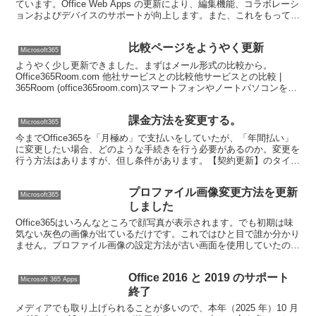
ています。Office Web Apps の更新により、編集機能、コラボレーシ
ョンおよびデバイスのサポートが向上します。また、これをもって
IE7 のサポートを終了いたし...
比較ページをようやく更新
Microsoft365
ようやく少し更新できました。まずはメール形式の比較から。
Office365Room.com 他社サービスとの比較他サービスとの比較 |
365Room (office365room.com)スマートフォンやノートパソコンを使
ってビジネスを進...
課金方法を変更する。
Microsoft365
今までOffice365を「月極め」で支払いをしていたが、「年間払い」
に変更したい場合、どのような手続きを行う必要があるのか。変更を
行う方法はありますが、但し条件があります。【契約更新】のタイミ
ングでだけ「月極め」→「年間払い」に変更が可能...
プロファイル画像変更方法を更新
Microsoft365
しました
Office365はいろんなところで顔写真が表示されます。でも初期は味
気ない灰色の画像が出ているだけです。これではひと目で誰か分かり
ません。プロファイル画像の設定方法が古い画面を使用していたので
最新の手順に更新しました。リンク：プロファイル...
Office 2016 と 2019 のサポート
Microsoft 365 Apps
終了
メディアでも取り上げられることが多いので、本年（2025 年）10 月