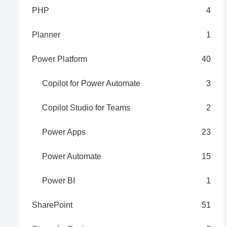
PHP
4
Planner
1
Power Platform
40
Copilot for Power Automate
3
Copilot Studio for Teams
2
Power Apps
23
Power Automate
15
Power BI
1
SharePoint
51