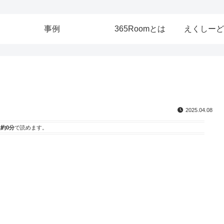
事例
365Roomとは
えくしーど
2025.04.08
は
約0分
で読めます。