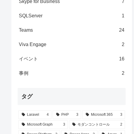
Skype for Business
7
SQLServer
1
Teams
24
Viva Engage
2
イベント
16
事例
2
タグ
Laravel
4
PHP
3
Microsoft 365
3
Microsoft Graph
3
モダンコントロール
2